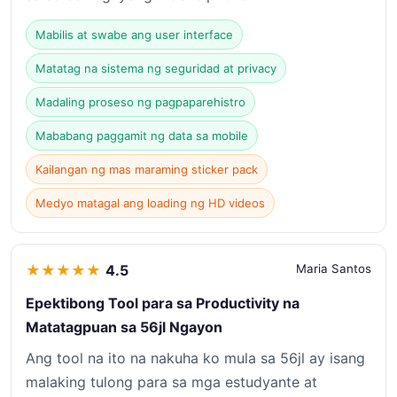
Mabilis at swabe ang user interface
Matatag na sistema ng seguridad at privacy
Madaling proseso ng pagpaparehistro
Mababang paggamit ng data sa mobile
Kailangan ng mas maraming sticker pack
Medyo matagal ang loading ng HD videos
★
★
★
★
★
4.5
Maria Santos
Epektibong Tool para sa Productivity na
Matatagpuan sa 56jl Ngayon
Ang tool na ito na nakuha ko mula sa 56jl ay isang
malaking tulong para sa mga estudyante at