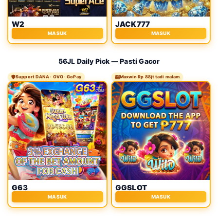
W2
JACK777
MASUK
MASUK
56JL Daily Pick — Pasti Gacor
🛡️
Support DANA · OVO · GoPay
🎰
Maxwin Rp 88jt tadi malam
G63
GGSLOT
MASUK
MASUK