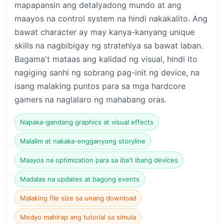
mapapansin ang detalyadong mundo at ang
maayos na control system na hindi nakakalito. Ang
bawat character ay may kanya-kanyang unique
skills na nagbibigay ng stratehiya sa bawat laban.
Bagama't mataas ang kalidad ng visual, hindi ito
nagiging sanhi ng sobrang pag-init ng device, na
isang malaking puntos para sa mga hardcore
gamers na naglalaro ng mahabang oras.
Napaka-gandang graphics at visual effects
Malalim at nakaka-engganyong storyline
Maayos na optimization para sa iba't ibang devices
Madalas na updates at bagong events
Malaking file size sa unang download
Medyo mahirap ang tutorial sa simula