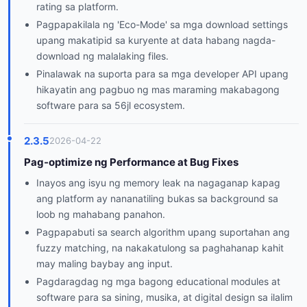
rating sa platform.
Pagpapakilala ng 'Eco-Mode' sa mga download settings
upang makatipid sa kuryente at data habang nagda-
download ng malalaking files.
Pinalawak na suporta para sa mga developer API upang
hikayatin ang pagbuo ng mas maraming makabagong
software para sa 56jl ecosystem.
2.3.5
2026-04-22
Pag-optimize ng Performance at Bug Fixes
Inayos ang isyu ng memory leak na nagaganap kapag
ang platform ay nananatiling bukas sa background sa
loob ng mahabang panahon.
Pagpapabuti sa search algorithm upang suportahan ang
fuzzy matching, na nakakatulong sa paghahanap kahit
may maling baybay ang input.
Pagdaragdag ng mga bagong educational modules at
software para sa sining, musika, at digital design sa ilalim