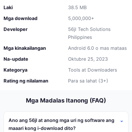
Laki
38.5 MB
Mga download
5,000,000+
Developer
56jl Tech Solutions
Philippines
Mga kinakailangan
Android 6.0 o mas mataas
Na-update
Oktubre 25, 2023
Kategorya
Tools at Downloaders
Rating ng nilalaman
Para sa lahat (3+)
Mga Madalas Itanong (FAQ)
Ano ang 56jl at anong mga uri ng software ang
maaari kong i-download dito?