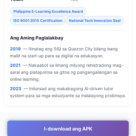
Philippine E-Learning Excellence Award
ISO 9001:2015 Certification
National Tech Innovation Seal
Ang Aming Paglalakbay
2019
— Itinatag ang 56jl sa Quezon City bilang isang
maliit na start-up para sa digital na edukasyon.
2021
— Nakaabot sa limang milyong rehistradong mag-
aaral ang plataporma sa gitna ng pangangailangan sa
online learning.
2023
— Inilunsad ang makabagong AI-driven tutor
system para sa mga estudyante sa malalayong probinsya.
I-download ang APK