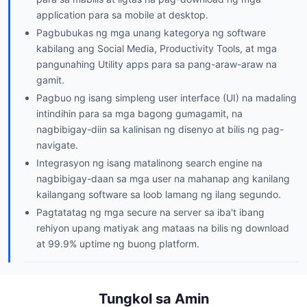
application para sa mobile at desktop.
Pagbubukas ng mga unang kategorya ng software
kabilang ang Social Media, Productivity Tools, at mga
pangunahing Utility apps para sa pang-araw-araw na
gamit.
Pagbuo ng isang simpleng user interface (UI) na madaling
intindihin para sa mga bagong gumagamit, na
nagbibigay-diin sa kalinisan ng disenyo at bilis ng pag-
navigate.
Integrasyon ng isang matalinong search engine na
nagbibigay-daan sa mga user na mahanap ang kanilang
kailangang software sa loob lamang ng ilang segundo.
Pagtatatag ng mga secure na server sa iba't ibang
rehiyon upang matiyak ang mataas na bilis ng download
at 99.9% uptime ng buong platform.
Tungkol sa Amin