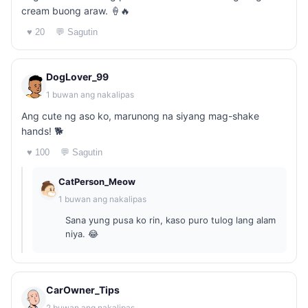
cream buong araw. 🍦🔥
♥ 20
💬 Sagutin
DogLover_99
1 buwan ang nakalipas
Ang cute ng aso ko, marunong na siyang mag-shake
hands! 🐕
♥ 100
💬 Sagutin
CatPerson_Meow
1 buwan ang nakalipas
Sana yung pusa ko rin, kaso puro tulog lang alam
niya. 😂
CarOwner_Tips
2 buwan ang nakalipas