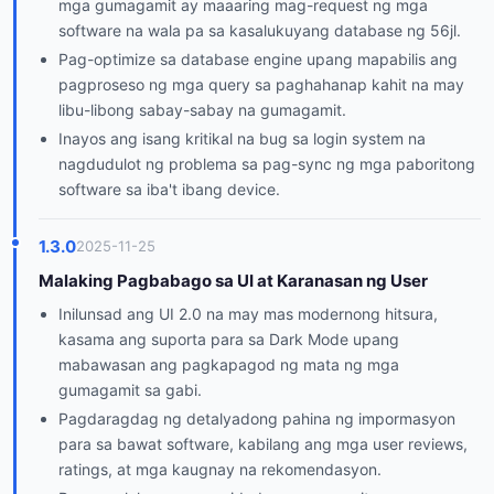
mga gumagamit ay maaaring mag-request ng mga
software na wala pa sa kasalukuyang database ng 56jl.
Pag-optimize sa database engine upang mapabilis ang
pagproseso ng mga query sa paghahanap kahit na may
libu-libong sabay-sabay na gumagamit.
Inayos ang isang kritikal na bug sa login system na
nagdudulot ng problema sa pag-sync ng mga paboritong
software sa iba't ibang device.
1.3.0
2025-11-25
Malaking Pagbabago sa UI at Karanasan ng User
Inilunsad ang UI 2.0 na may mas modernong hitsura,
kasama ang suporta para sa Dark Mode upang
mabawasan ang pagkapagod ng mata ng mga
gumagamit sa gabi.
Pagdaragdag ng detalyadong pahina ng impormasyon
para sa bawat software, kabilang ang mga user reviews,
ratings, at mga kaugnay na rekomendasyon.