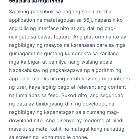
56jl para sa mga Pinoy
Sa aking pagsubok sa bagong social media
application na matatagpuan sa 56jl, napansin ko
ang bilis ng interface nito at ang dali ng pag-
navigate sa bawat feature. Ang platform na ito ay
nagbibigay ng maayos na karanasan para sa mga
gumagamit na gustong kumonekta sa kanilang
mga kaibigan at pamilya nang walang abala.
Napakahusay ng pagkakagawa ng algorithm ng
app dahil mabilis nitong natutukoy ang mga interes
ng user, kaya laging bago at relevant ang content
na lumalabas sa feed. Bukod dito, ang seguridad
ng data ay binibigyang-diin ng developer, na
nagbibigay ng kapanatagan sa sinumang mag-
download nito. Ang disenyo ay moderno at hindi
masakit sa mata, kahit na matagal kang nakatitig
sa screen ng iyong mobile phone.