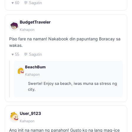
♥ 60
💬 Sagutin
BudgetTraveler
Kahapon
Piso fare na naman! Nakabook din papuntang Boracay sa
wakas.
♥ 55
💬 Sagutin
BeachBum
Kahapon
Swerte! Enjoy sa beach, iwas muna sa stress ng
city.
User_9123
Kahapon
Ang init na naman ng panahon! Gusto ko na lang mag-ice