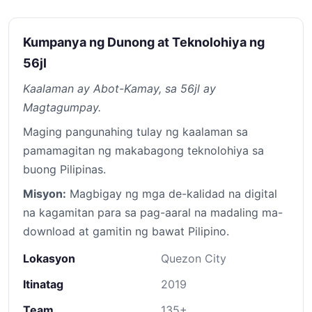
Kumpanya ng Dunong at Teknolohiya ng
56jl
Kaalaman ay Abot-Kamay, sa 56jl ay
Magtagumpay.
Maging pangunahing tulay ng kaalaman sa
pamamagitan ng makabagong teknolohiya sa
buong Pilipinas.
Misyon:
Magbigay ng mga de-kalidad na digital
na kagamitan para sa pag-aaral na madaling ma-
download at gamitin ng bawat Pilipino.
Lokasyon
Quezon City
Itinatag
2019
Team
135+