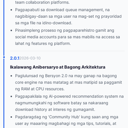
team collaboration platforms.
Pagpapabuti sa download queue management, na
nagbibigay-daan sa mga user na mag-set ng prayoridad
sa mga file na idino-download.
Pinasimpleng proseso ng pagpaparehistro gamit ang
social media accounts para sa mas mabilis na access sa
lahat ng features ng platform.
2.0.1
2026-03-10
Ikalawang Anibersaryo at Bagong Arkitektura
Paglulunsad ng Bersyon 2.0 na may ganap na bagong
core engine na mas matatag at mas matipid sa paggamit
ng RAM at CPU resources.
Pagpapakilala ng AI-powered recommendation system na
nagmumungkahi ng software batay sa nakaraang
download history at interes ng gumagamit.
Pagdaragdag ng 'Community Hub' kung saan ang mga
user ay maaaring magbahagi ng mga tips, tutorials, at