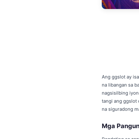
Ang ggslot ay is
na libangan sa b
nagsisilbing iy
tangi ang ggslot
na siguradong ma
Mga Pangun